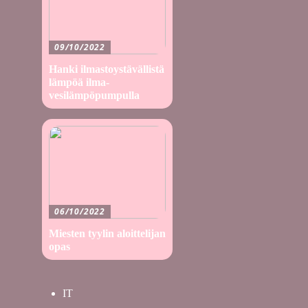
09/10/2022
Hanki ilmastoystävällistä
lämpöä ilma-
vesilämpöpumpulla
06/10/2022
Miesten tyylin aloittelijan
opas
IT