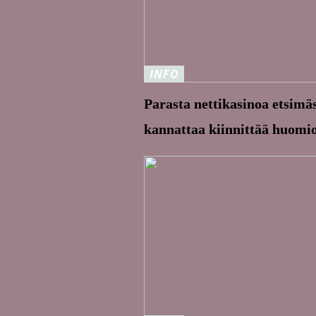
INFO
Parasta nettikasinoa etsimä
kannattaa kiinnittää huomi