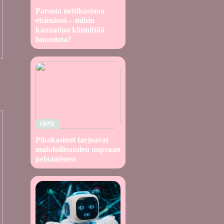
Parasta nettikasinoa
etsimässä – mihin
kannattaa kiinnittää
huomiota?
INFO
Pikakasinot tarjoavat
mahdollisuuden nopeaan
pelaamiseen