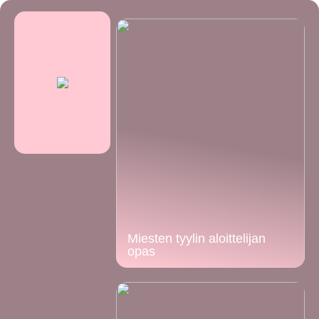
Miesten tyylin aloittelijan
opas