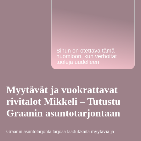
Sinun on otettava tämä
huomioon, kun verhoitat
tuoleja uudelleen
Myytävät ja vuokrattavat
rivitalot Mikkeli – Tutustu
Graanin asuntotarjontaan
Graanin asuntotarjonta tarjoaa laadukkaita myytäviä ja