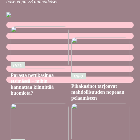
baseret på
28
anmeldelser
INFO
Parasta nettikasinoa
INFO
etsimässä – mihin
Pikakasinot tarjoavat
kannattaa kiinnittää
mahdollisuuden nopeaan
huomiota?
pelaamiseen