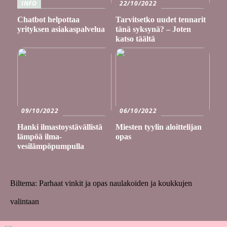
INFO
22/10/2022
Chatbot helpottaa
Tarvitsetko uudet tennarit
yrityksen asiakaspalvelua
tänä syksynä? – Joten
katso täältä
09/10/2022
06/10/2022
Hanki ilmastoystävällistä
Miesten tyylin aloittelijan
lämpöä ilma-
opas
vesilämpöpumpulla
Biltema: Parhaat vinkit ja opas naulakoiden ja koukkujen
valintaan