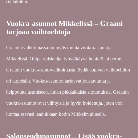
rivitaloihin.
Vuokra-asunnot Mikkelissä – Graani
tarjoaa vaihtoehtoja
Graanin valikoimassa on myös monia vuokra-asuntoja
Mikkelissä. Olitpa opiskelija, työssäkäyvä henkilö tai perhe,
Graanin vuokra-asuntovalikoimasta löydät sopivan vaihtoehdon
eri tarpeisiin. Vuokra-asunnot tarjoavat joustavuutta ja
helppoutta asumiseen, ilman pitkäaikaisia sitoumuksia. Graanin
vuokra-asunnot ovat viihtyisiä ja hyvin hoidettuja, joten voit
luottaa saavasi laadukkaan kodin Mikkelin alueella.
Salonseudunasunnot – Lisää vuokra-