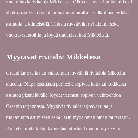
vuokrattavia rivitaloja Mikkelissä. Olitpa etsimässä uutta kotia tai
sijoitusasuntoa, Graani tarjoaa monipuolisen valikoiman erilaisia
asuntoja ja kiinteistöjä. Tutustu myytäviin rivitaloihin sekä
vuokra-asuntoihin ja löydä unelmiesi koti Mikkelistä.
Myytävät rivitalot Mikkelissä
Graani tarjoaa laajan valikoiman myytäviä rivitaloja Mikkelin
alueella. Olitpa etsimässä perheelle sopivaa kotia tai kodikasta
asuntoa yksinelävälle, löydät varmasti sopivan vaihtoehdon
Graanin tarjonnasta. Myytävät rivitalot tarjoavat tilaa ja
mukavuutta asumiseen sekä usein myös oman pihan tai terassin.
Kun etsit uutta kotia, kannattaa tutustua Graanin myytäviin