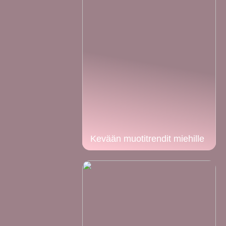
Kevään muotitrendit miehille