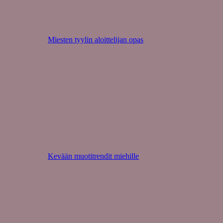
Miesten tyylin aloittelijan opas
Kevään muotitrendit miehille