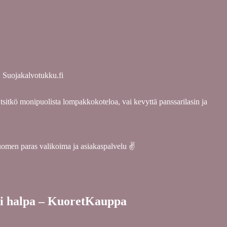
 | Suojakalvotukku.fi
Etsitkö monipuolista lompakkokoteloa, vai kevyttä panssarilasin ja
uomen paras valikoima ja asiakaspalvelu ✌
oti halpa – KuoretKauppa