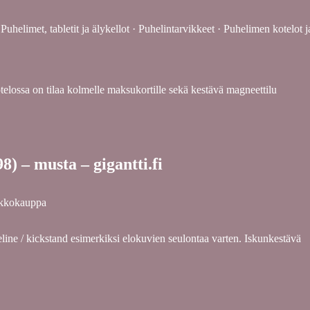
elimet, tabletit ja älykellot · Puhelintarvikkeet · Puhelimen kotelot j
lossa on tilaa kolmelle maksukortille sekä kestävä magneettilu
) – musta – gigantti.fi
rkkokauppa
eline / kickstand esimerkiksi elokuvien seulontaa varten. Iskunkestävä