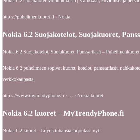
Nokia 6.2 suojakuoret Mobiilitukusta | Värikkäät, kuviolliset j
http s://puhelimenkuoret.fi › Nokia
Nokia 6.2 Suojakotelot, Suojakuoret, Panss
Nokia 6.2 Suojakotelot, Suojakuoret, Panssarilasit – Puhelimenkuoret.
Nokia 6.2 puhelimeen sopivat kuoret, kotelot, panssarilasit, nahkakotel
verkkokaupasta.
http s://www.mytrendyphone.fi › … › Nokia kuoret
Nokia 6.2 kuoret – MyTrendyPhone.fi
Nokia 6.2 kuoret – Löydä tuhansia tarjouksia nyt!