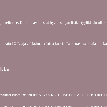
s puhelimelle. Kuorien avulla saat hyvän suojan lisäksi tyylikkään ulko
ina vain 1€. Laaja valikoima erilaisia kuoria. Luotettava suomalainen k
ukku
a persoonalliset kuoret ❤ | NOPEA 1-3 VRK TOIMITUS ✓ | 0€ POSTIKU