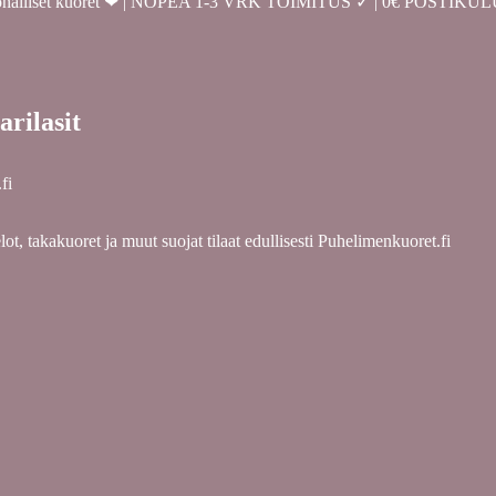
a persoonalliset kuoret ❤ | NOPEA 1-3 VRK TOIMITUS ✓ | 0€ POSTIK
arilasit
fi
ot, takakuoret ja muut suojat tilaat edullisesti Puhelimenkuoret.fi