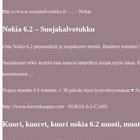
http s://www.suojakalvotukku.fi › … › Nokia
Nokia 6.2 – Suojakalvotukku
Osta Nokia 6.2 panssarilasit ja suojakuoret netistä. Ilmainen toimitus!
Suojakuoret sekä -kotelot taas antavat laitteellesi suojan myös takaa. 
taustakuoren …
Nopea seurattu 0 € toimitus ✓ 30 päivän täysi tyytyväisyystakuu ♥ S
http ://www.kuoretkauppa.com › NOKIA-6-2-C2401
Kuori, kuoret, kuori nokia 6.2 muoti, mu