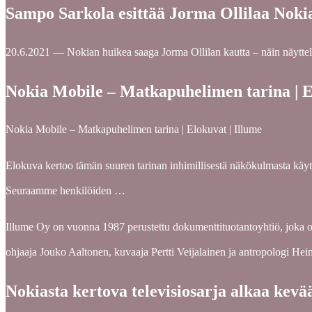
Sampo Sarkola esittää Jorma Ollilaa Noki
20.6.2021 — Nokian huikea saaga Jorma Ollilan kautta – näin näytteli
Nokia Mobile – Matkapuhelimen tarina | E
Nokia Mobile – Matkapuhelimen tarina | Elokuvat | Illume
Elokuva kertoo tämän suuren tarinan inhimillisestä näkökulmasta käyt
Seuraamme henkilöiden …
Illume Oy on vuonna 1987 perustettu dokumenttituotantoyhtiö, joka o
ohjaaja Jouko Aaltonen, kuvaaja Pertti Veijalainen ja antropologi He
Nokiasta kertova televisiosarja alkaa kev