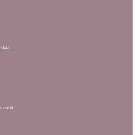
okkaat
yksistä