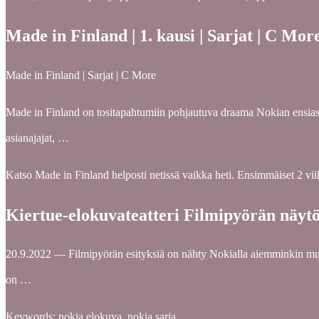
Made in Finland | 1. kausi | Sarjat | C Mor
Made in Finland | Sarjat | C More
Made in Finland on tositapahtumiin pohjautuva draama Nokian ensiaske
asianajajat, …
Katso Made in Finland helposti netissä vaikka heti. Ensimmäiset 2 viik
Kiertue-elokuvateatteri Filmipyörän näytö
20.9.2022 — Filmipyörän esityksiä on nähty Nokialla aiemminkin muun
on …
Keywords: nokia elokuva, nokia sarja