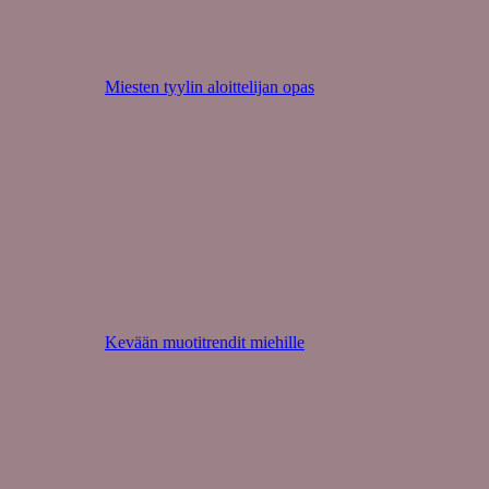
Miesten tyylin aloittelijan opas
Kevään muotitrendit miehille