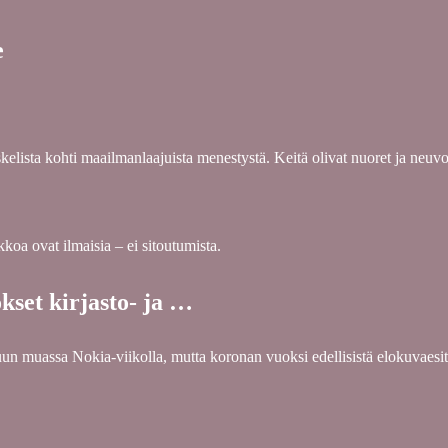
e
lista kohti maailmanlaajuista menestystä. Keitä olivat nuoret ja neuv
koa ovat ilmaisia – ei sitoutumista.
kset kirjasto- ja …
 muassa Nokia-viikolla, mutta koronan vuoksi edellisistä elokuvaesit