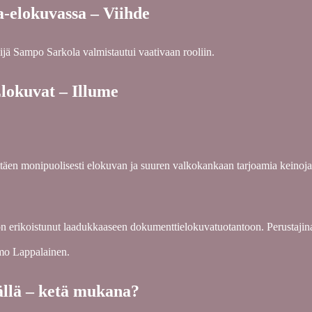
a-elokuvassa – Viihde
jä Sampo Sarkola valmistautui vaativaan rooliin.
lokuvat – Illume
täen monipuolisesti elokuvan ja suuren valkokankaan tarjoamia keinoja
n erikoistunut laadukkaaseen dokumenttielokuvatuotantoon. Perustajina
imo Lappalainen.
äällä – ketä mukana?