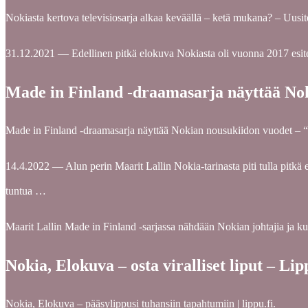
Nokiasta kertova televisiosarja alkaa keväällä – ketä mukana? – Uusit
31.12.2021 — Edellinen pitkä elokuva Nokiasta oli vuonna 2017 esi
Made in Finland -draamasarja näyttää No
Made in Finland -draamasarja näyttää Nokian nousukiidon vuodet – “
14.4.2022 — Alun perin Maarit Lallin Nokia-tarinasta piti tulla pitkä e
tuntua …
Maarit Lallin Made in Finland -sarjassa nähdään Nokian johtajia ja kuvi
Nokia, Elokuva – osta viralliset liput – Lip
Nokia, Elokuva – pääsylippusi tuhansiin tapahtumiin | lippu.fi.