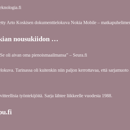
eknologia.fi
tetty Arto Koskisen dokumenttielokuva Nokia Mobile – matkapuhelimen
kian nousukiidon …
Se oli aivan oma pienoismaailmansa” – Seura.fi
lokuva. Tarinassa oli kuitenkin niin paljon kerrottavaa, että sarjamuoto 
tteellisia työntekijöitä. Sarja lähtee liikkeelle vuodesta 1988.
pu.fi