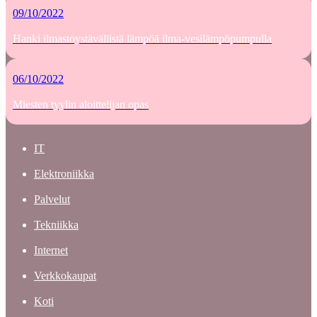
09/10/2022
Hanki ilmastoystävällistä lämpöä ilma-vesilämpöpumpulla
06/10/2022
Miesten tyylin aloittelijan opas
IT
Elektroniikka
Palvelut
Tekniikka
Internet
Verkkokaupat
Koti