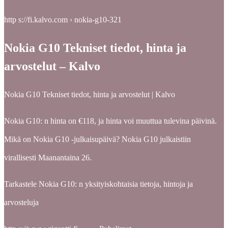
http s://fi.kalvo.com › nokia-g10-321
Nokia G10 Tekniset tiedot, hinta ja
arvostelut – Kalvo
Nokia G10 Tekniset tiedot, hinta ja arvostelut | Kalvo
Nokia G10: n hinta on €118, ja hinta voi muuttua tulevina päivinä.
Mikä on Nokia G10 -julkaisupäivä? Nokia G10 julkaistiin
virallisesti Maanantaina 26.
Tarkastele Nokia G10: n yksityiskohtaisia ​​tietoja, hintoja ja
arvosteluja