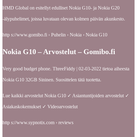
HMD Global on esitellyt edulliset Nokia G10- ja Nokia G20
-älypuhelimet, joissa luvataan olevan kolmen päivän akunkesto.
http s://www.gomibo.fi › Puhelin › Nokia › Nokia G10
Nokia G10 – Arvostelut – Gomibo.fi
Very good budget phone. ThreeFiddy | 02-03-2022 tietoa aiheesta
Nokia G10 32GB Sininen. Suosittelen tätä tuotetta.
Lue kaikki arvostelut Nokia G10 ✓ Asiantuntijoiden arvostelut ✓
Asiakaskokemukset ✓ Videoarvostelut
http s://www.sypnotix.com › reviews