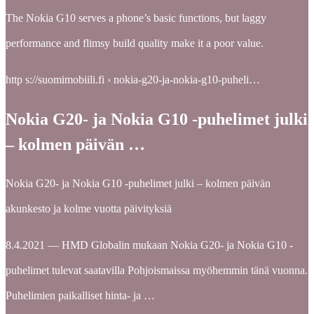
The Nokia G10 serves a phone’s basic functions, but laggy
performance and flimsy build quality make it a poor value.
http s://suomimobiili.fi › nokia-g20-ja-nokia-g10-puheli…
Nokia G20- ja Nokia G10 -puhelimet julki
– kolmen päivän …
Nokia G20- ja Nokia G10 -puhelimet julki – kolmen päivän
akunkesto ja kolme vuotta päivityksiä
8.4.2021 — HMD Globalin mukaan Nokia G20- ja Nokia G10 -
puhelimet tulevat saatavilla Pohjoismaissa myöhemmin tänä vuonna.
Puhelimien paikalliset hinta- ja …