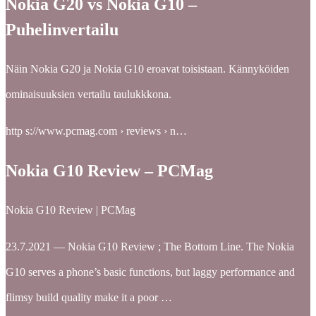
Nokia G20 vs Nokia G10 –
Puhelinvertailu
Näin Nokia G20 ja Nokia G10 eroavat toisistaan. Kännyköiden
ominaisuuksien vertailu taulukkkona.
http s://www.pcmag.com › reviews › n…
Nokia G10 Review – PCMag
Nokia G10 Review | PCMag
23.7.2021 — Nokia G10 Review ; The Bottom Line. The Nokia
G10 serves a phone’s basic functions, but laggy performance and
flimsy build quality make it a poor …