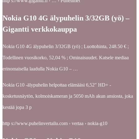
http s://www.gigantti.fi › … › Puhelimet
Nokia G10 4G älypuhelin 3/32GB (yö) –
Gigantti verkkokauppa
Nokia G10 4G älypuhelin 3/32GB (yö) ; Luottohinta, 248.50 € ;
Todellinen vuosikorko, 52,04 % ; Ominaisuudet. Katsele mediaa
erinomaisella laadulla Nokia G10 – …
Nokia G10 -älypuhelin helpottaa elämääsi 6,52″ HD+ -
kosketusnäytön, kolmoiskameran ja 5050 mAh akun ansiosta, joka
kestää jopa 3 p
http s://www.puhelinvertailu.com › vertaa › nokia-g10