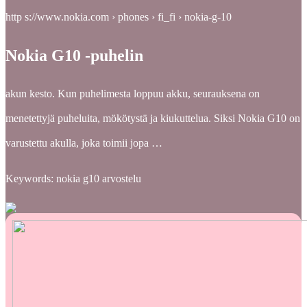
http s://www.nokia.com › phones › fi_fi › nokia-g-10
Nokia G10 -puhelin
akun kesto. Kun puhelimesta loppuu akku, seurauksena on
menetettyjä puheluita, mökötystä ja kiukuttelua. Siksi Nokia G10 on
varustettu akulla, joka toimii jopa …
Keywords: nokia g10 arvostelu