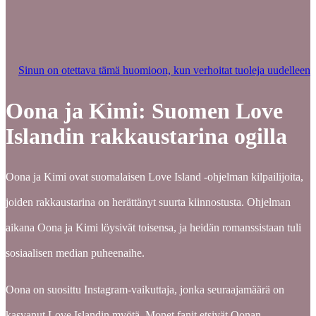
Sinun on otettava tämä huomioon, kun verhoitat tuoleja uudelleen
Oona ja Kimi: Suomen Love
Islandin rakkaustarina ogilla
Oona ja Kimi ovat suomalaisen Love Island -ohjelman kilpailijoita,
joiden rakkaustarina on herättänyt suurta kiinnostusta. Ohjelman
aikana Oona ja Kimi löysivät toisensa, ja heidän romanssistaan tuli
sosiaalisen median puheenaihe.
Oona on suosittu Instagram-vaikuttaja, jonka seuraajamäärä on
kasvanut Love Islandin myötä. Monet fanit etsivät Oonan