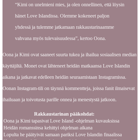
“Kimi on unelmieni mies, ja olen onnellinen, että löysin
hänet Love Islandissa. Olemme kokeneet paljon
yhdessä ja tulemme jatkamaan rakkaustarinaamme
vahvana myös tulevaisuudessa”, kertoo Oona.
Oona ja Kimi ovat saaneet suurta tukea ja ihailua sosiaalisen median
käyttäjiltä. Monet ovat lähteneet heidän matkaansa Love Islandin
aikana ja jatkavat edelleen heidän seuraamistaan Instagramissa.
Oonan Instagram-tili on täynnä kommentteja, joissa fanit ilmaisevat
ihailuaan ja toivotusta parille onnea ja menestystä jatkoon.
Rakkaustarinan pääkohdat:
Oona ja Kimi tapasivat Love Island -ohjelman kuvauksissa
Heidän romanssinsa kehittyi ohjelman aikana
Lopulta he päätyivät samaan pariksi Love Islandin finaalissa