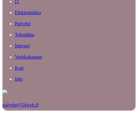
IT
Elektroniikka
Palvelut
Tekniikka
Internet
Verkkokaupat
Koti
Info
palvelu@24web.fi