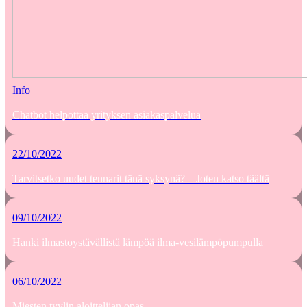
Info
Chatbot helpottaa yrityksen asiakaspalvelua
22/10/2022
Tarvitsetko uudet tennarit tänä syksynä? – Joten katso täältä
09/10/2022
Hanki ilmastoystävällistä lämpöä ilma-vesilämpöpumpulla
06/10/2022
Miesten tyylin aloittelijan opas