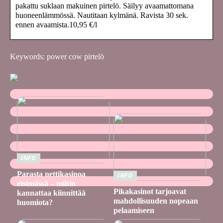
pakattu suklaan makuinen pirtelö. Säilyy avaamattomana
huoneenlämmössä. Nautitaan kylmänä. Ravista 30 sek.
ennen avaamista.10,95 €/l
Keywords: power cow pirtelö
INFO
Parasta nettikasinoa
INFO
etsimässä – mihin
Pikakasinot tarjoavat
kannattaa kiinnittää
mahdollisuuden nopeaan
huomiota?
pelaamiseen