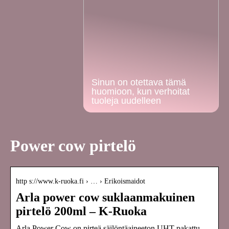
Sinun on otettava tämä
huomioon, kun verhoitat
tuoleja uudelleen
Power cow pirtelö
http s://www.k-ruoka.fi › … › Erikoismaidot
Arla power cow suklaanmakuinen
pirtelö 200ml – K-Ruoka
Arla Power Cow on pirteä säilöntäaineeton UHT-pakattu