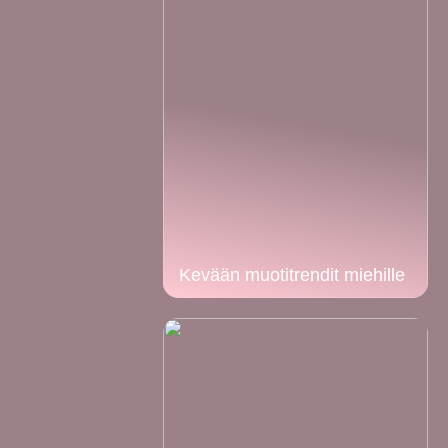
Kevään muotitrendit miehille