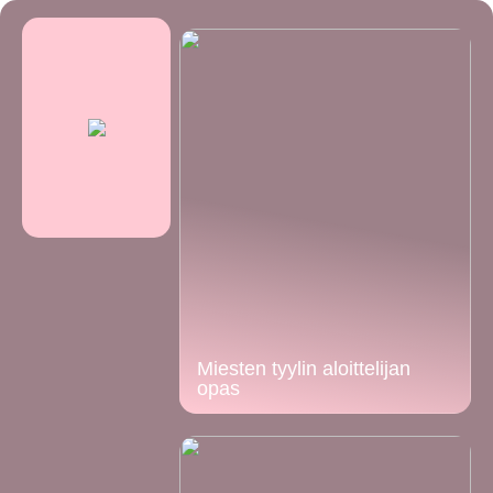
Miesten tyylin aloittelijan
opas