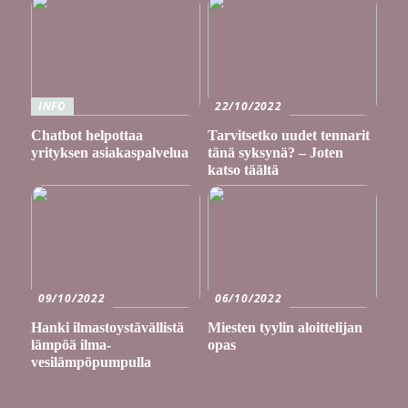
INFO
22/10/2022
Chatbot helpottaa
Tarvitsetko uudet tennarit
yrityksen asiakaspalvelua
tänä syksynä? – Joten
katso täältä
09/10/2022
06/10/2022
Hanki ilmastoystävällistä
Miesten tyylin aloittelijan
lämpöä ilma-
opas
vesilämpöpumpulla