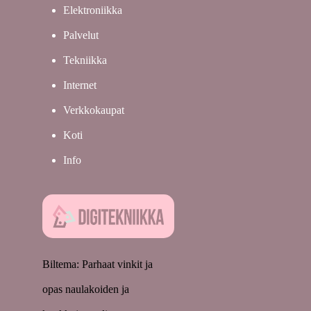
Elektroniikka
Palvelut
Tekniikka
Internet
Verkkokaupat
Koti
Info
Biltema: Parhaat vinkit ja
opas naulakoiden ja