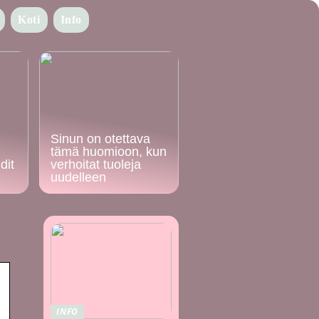
Koti
Info
Sinun on otettava
tämä huomioon, kun
dit
verhoitat tuoleja
uudelleen
INFO