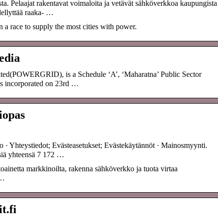
a. Pelaajat rakentavat voimaloita ja vetävät sähköverkkoa kaupungista
ellyttää raaka- …
 a race to supply the most cities with power.
edia
ited(POWERGRID), is a Schedule ‘A’, ‘Maharatna’ Public Sector
as incorporated on 23rd …
iopas
o · Yhteystiedot; Evästeasetukset; Evästekäytännöt · Mainosmyynti.
siä yhteensä 7 172 …
oainetta markkinoilta, rakenna sähköverkko ja tuota virtaa
n…
t.fi