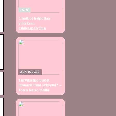
INFO
Chatbot helpottaa
yrityksen
asiakaspalvelua
22/10/2022
Tarvitsetko uudet
tennarit tänä syksynä? –
Joten katso täältä