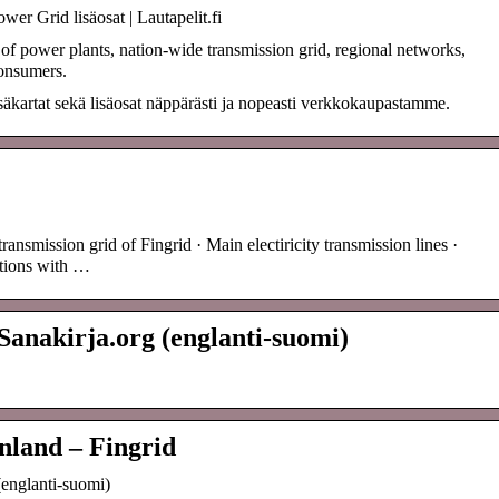
wer Grid lisäosat | Lautapelit.fi
of power plants, nation-wide transmission grid, regional networks,
consumers.
äkartat sekä lisäosat näppärästi ja nopeasti verkkokaupastamme.
ransmission grid of Fingrid · Main electiricity transmission lines ·
tions with …
Sanakirja.org (englanti-suomi)
inland – Fingrid
(englanti-suomi)