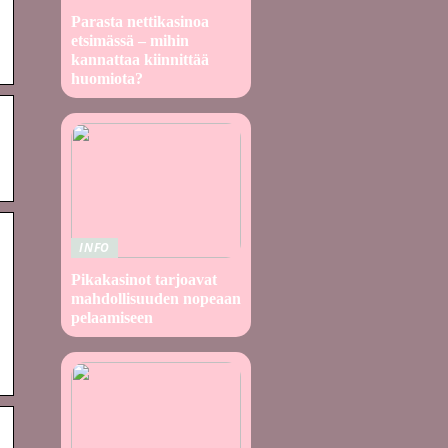
Parasta nettikasinoa
etsimässä – mihin
kannattaa kiinnittää
huomiota?
INFO
Pikakasinot tarjoavat
mahdollisuuden nopeaan
pelaamiseen