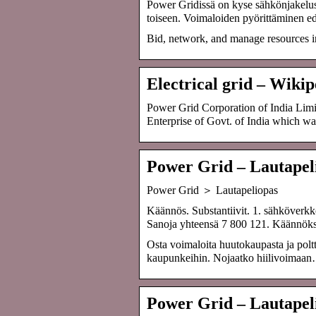
Power Gridissä on kyse sähkönjakelust
toiseen. Voimaloiden pyörittäminen ed
Bid, network, and manage resources in
Electrical grid – Wikip
Power Grid Corporation of India Lim
Enterprise of Govt. of India which w
Power Grid – Lautapel
Power Grid ＞ Lautapeliopas
Käännös. Substantiivit. 1. sähköverkk
Sanoja yhteensä 7 800 121. Käännök
Osta voimaloita huutokaupasta ja poltt
kaupunkeihin. Nojaatko hiilivoimaa
Power Grid – Lautapeli