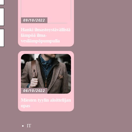
09/10/2022
Hanki ilmastoystävällistä
lämpöä ilma-
vesilämpöpumpulla
06/10/2022
Miesten tyylin aloittelijan
opas
IT