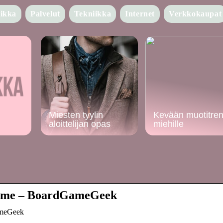
iikka
Palvelut
Tekniikka
Internet
Verkkokaupat
Miesten tyylin
Kevään muotitren
aloittelijan opas
miehille
Game – BoardGameGeek
ameGeek