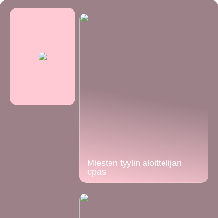
Miesten tyylin aloittelijan
opas