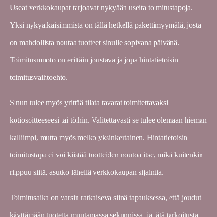
Useat verkkokaupat tarjoavat nykyään useita toimitustapoja.
Yksi nykyaikaisimmista on tällä hetkellä pakettimyymälä, josta
on mahdollista noutaa tuotteet sinulle sopivana päivänä.
Toimitusmuoto on erittäin joustava ja jopa hintatietoisin
toimitusvaihtoehto.
Sinun tulee myös yrittää tilata tavarat toimitettavaksi
kotiosoitteeseesi tai töihin. Valitettavasti se tulee olemaan hieman
kalliimpi, mutta myös melko yksinkertainen. Hintatietoisin
toimitustapa ei voi kiistää tuotteiden noutoa itse, mikä kuitenkin
riippuu siitä, asutko lähellä verkkokaupan sijaintia.
Toimitusaika on varsin ratkaiseva siinä tapauksessa, että joudut
käyttämään tuotetta muutamassa sekunnissa, ja tätä tarkoitusta