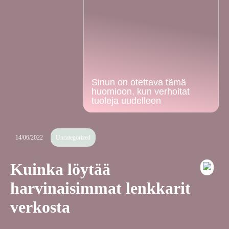
Sinun on otettava tämä
huomioon, kun verhoitat
tuoleja uudelleen
14/06/2022
Uncategorized
Kuinka löytää
harvinaisimmat lenkkarit
verkosta