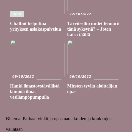
INFO
22/10/2022
Chatbot helpottaa
Tarvitsetko uudet tennarit
yrityksen asiakaspalvelua
tänä syksynä? – Joten
katso täältä
09/10/2022
06/10/2022
Hanki ilmastoystävällistä
Miesten tyylin aloittelijan
lämpöä ilma-
opas
vesilämpöpumpulla
Biltema: Parhaat vinkit ja opas naulakoiden ja koukkujen
valintaan