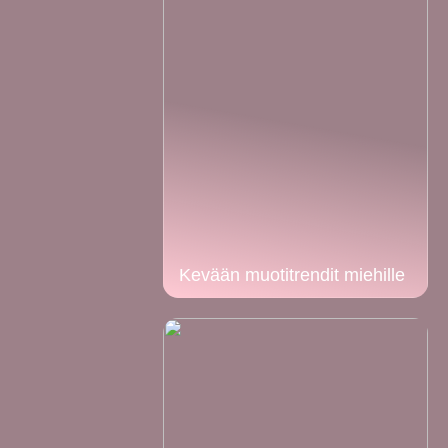
Kevään muotitrendit miehille