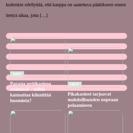
kuitenkin edellyttää, että kauppa on saatettava päätökseen ennen
tiettyä aikaa, jotta […]
INFO
Parasta nettikasinoa
INFO
etsimässä – mihin
Pikakasinot tarjoavat
kannattaa kiinnittää
mahdollisuuden nopeaan
huomiota?
pelaamiseen