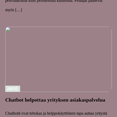
pelivalikoima kuin perinteisillä kasinoilla. Pelaajat pääsevät
myös […]
INFO
Chatbot helpottaa yrityksen asiakaspalvelua
Chatbotit ovat tehokas ja helppokäyttöinen tapa auttaa yritystä