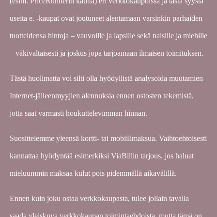
(esim. PriceRunnerin kautta) eri verkkokaupoissa ja tästä syystä
useita e. -kaupat ovat joutuneet alentamaan varsinkin parhaiden
tuotteidensa hintoja – vauvoille ja lapsille sekä naisille ja miehille
– väkivaltaisesti ja joskus jopa tarjoamaan ilmaisen toimituksen.
Tästä huolimatta voi silti olla hyödyllistä analysoida muutamien
Internet-jälleenmyyjien alennuksia ennen ostosten tekemistä,
jotta saat varmasti houkuttelevimman hinnan.
Suosittelemme yleensä kortti- tai mobiilimaksua. Vaihtoehtoisesti
kannattaa hyödyntää esimerkiksi ViaBillin tarjous, jos haluat
mieluummin maksaa kulut pois pidemmällä aikavälillä.
Ennen kuin joku ostaa verkkokaupasta, tulee jollain tavalla
saada yleiskuva verkkokaupan toimintaehdoista, mutta tämä on