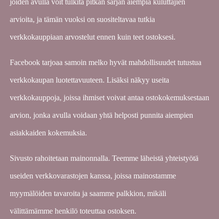
joiden avulla voit tulkita pitkän sarjan aiempia kuluttajien
arvioita, ja tämän vuoksi on suositeltavaa tutkia
verkkokauppiaan arvostelut ennen kuin teet ostoksesi.
Facebook tarjoaa samoin melko hyvät mahdollisuudet tutustua
verkkokaupan luotettavuuteen. Lisäksi näkyy useita
verkkokauppoja, joissa ihmiset voivat antaa ostokokemuksestaan
arvion, jonka avulla voidaan yhtä helposti punnita aiempien
asiakkaiden kokemuksia.
Sivusto rahoitetaan mainonnalla. Teemme läheistä yhteistyötä
useiden verkkovarastojen kanssa, joissa mainostamme
myymälöiden tavaroita ja saamme palkkion, mikäli
välittämämme henkilö toteuttaa ostoksen.